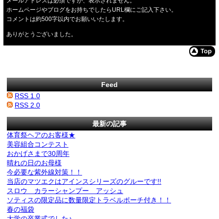
メールアドレスは必須ですが、表示されません。
ホームページやブログをお持ちでしたらURL欄にご記入下さい。
コメントは約500字以内でお願いいたします。
ありがとうございました。
Feed
RSS 1.0
RSS 2.0
最新の記事
体育祭ヘアのお客様★
美容組合コンテスト
おかげさまで30周年
晴れの日のお母様
今必要な紫外線対策！！
当店のマツエクはアインスシリーズのグルーです!!
スロウ カラーシャンプー アッシュ
ソティスの限定品に数量限定トラベルポーチ付き！！
春の福袋
大学の卒業式でした♪